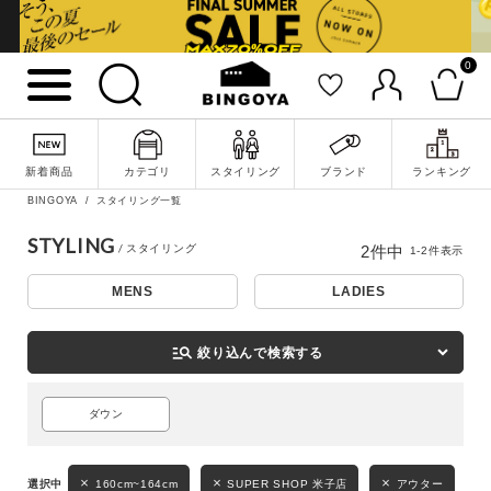
0
詳細検索
新着商品
カテゴリ
スタイリング
ブランド
ランキング
BINGOYA
スタイリング一覧
STYLING
2
件中
1
-
2
件表示
MENS
LADIES
manage_search
絞り込んで検索する
キーワード
ダウン
160cm~164cm
SUPER SHOP 米子店
アウター
性別