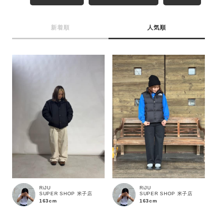
MENS
LADIES
KIDS
新着順
人気順
カテゴリ
サイズ
ブランド
RiJU
RiJU
SUPER SHOP 米子店
SUPER SHOP 米子店
163cm
163cm