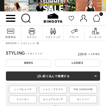
0
詳細検索
新着商品
カテゴリ
スタイリング
ブランド
ランキング
BINGOYA
スタイリング一覧
STYLING
2
件中
1
-
2
件表示
MENS
LADIES
manage_search
絞り込んで検索する
シンプルコーデ
シャツ / ブラウス
THE SHINZONE
キーワード
スニーカー
カジュアルコーデ
カットソー