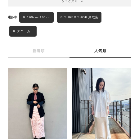
もっと見る
性別
160cm~164cm
SUPER SHOP 鳥取店
MENS
LADIES
KIDS
スニーカー
カテゴリ
新着順
人気順
サイズ
ブランド