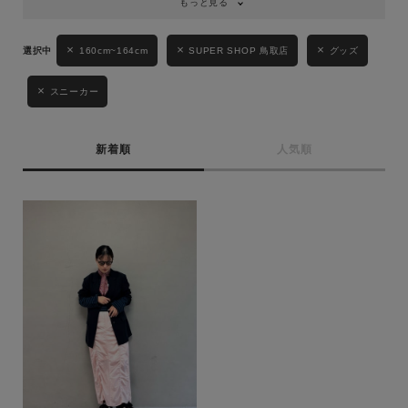
もっと見る
性別
160cm~164cm
SUPER SHOP 鳥取店
グッズ
MENS
LADIES
KIDS
スニーカー
カテゴリ
新着順
人気順
サイズ
ブランド