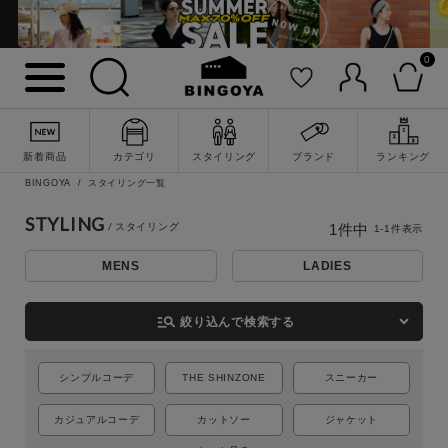
0
詳細検索
新着商品
カテゴリ
スタイリング
ブランド
ランキング
BINGOYA
スタイリング一覧
STYLING
1
件中
1
-
1
件表示
MENS
LADIES
manage_search
絞り込んで検索する
シンプルコーデ
THE SHINZONE
スニーカー
キーワード
カジュアルコーデ
カットソー
ジャケット