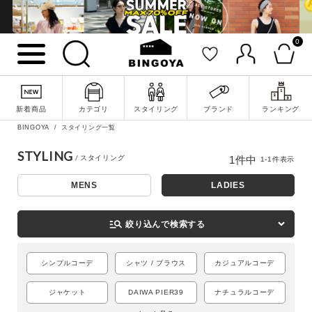
0
詳細検索
新着商品
カテゴリ
スタイリング
ブランド
ランキング
BINGOYA
スタイリング一覧
STYLING
1
件中
1
-
1
件表示
MENS
LADIES
manage_search
絞り込んで検索する
シンプルコーデ
シャツ / ブラウス
カジュアルコーデ
キーワード
ジャケット
DAIWA PIER39
ナチュラルコーデ