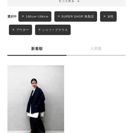
もっと見る
性別
160cm~164cm
SUPER SHOP 鳥取店
女性
MENS
LADIES
KIDS
アウター
シャツ / ブラウス
カテゴリ
新着順
人気順
サイズ
ブランド