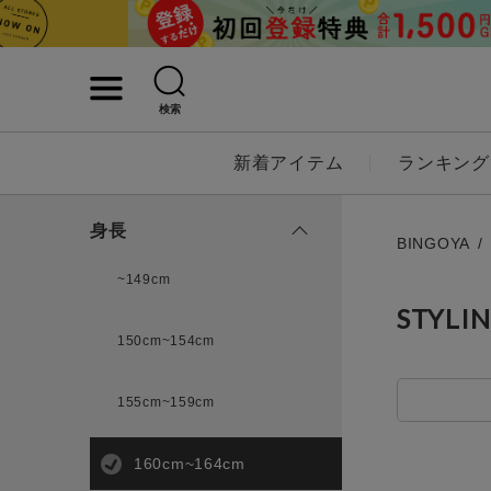
検索
詳細検索
新着アイテム
ランキング
キーワード
身長
BINGOYA
~149cm
STYLI
性別
150cm~154cm
MENS
LADI
155cm~159cm
カテゴリ
160cm~164cm