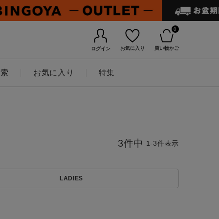
0
お気に入り
買い物かご
ログイン
検索
お気に入り
特集
3
件中
1
-
3
件表示
LADIES
BINGOYAについて
店舗一覧