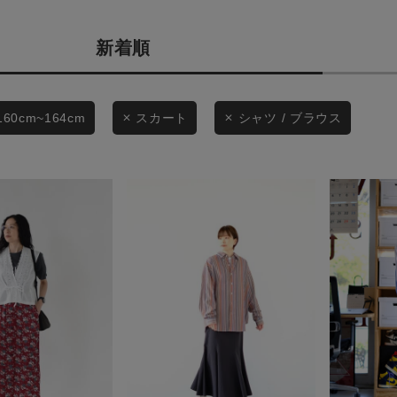
カテゴリから探す
商品タイプ
新着順
スタイリングから探す
通常商品
ブランドから探す
WEB限定アイテムを探す
セール価格
160cm~164cm
スカート
シャツ / ブラウス
履き比べ可能商品から探す
在庫
お知らせ・ご利用ガイド
在庫あり
お知らせ
ご利用ガイド
ギフトラッピング
この条件で絞り込む
お問い合わせ