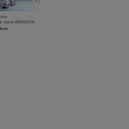
shie
b store BINGOYA
4cm