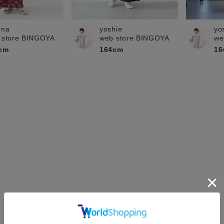
una
yoshie
yo
 store BINGOYA
web store BINGOYA
we
cm
164cm
16