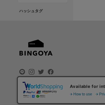
©
BINGOYA Co,.Ltd.