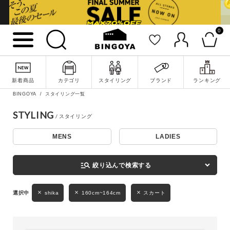
0
詳細検索
新着商品
カテゴリ
スタイリング
ブランド
ランキング
BINGOYA
スタイリング一覧
STYLING
MENS
LADIES
キーワード
manage_search
絞り込んで検索する
性別
shika
160cm~164cm
スカート
MENS
LADIES
KIDS
カテゴリ