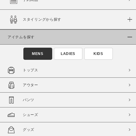
スタイリングから探す
価格
～
アイテムを探す
商品タイプ
MENS
LADIES
KIDS
通常商品
予約商品
セール価格
WEB限定
トップス
在庫
アウター
在庫あり
在庫なし含む
パンツ
シューズ
グッズ