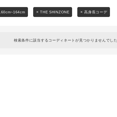
スタイリングから探す
商品タイプ
ブランドから探す
160cm~164cm
THE SHINZONE
高身長コーデ
通常商品
WEB限定アイテムを探す
履き比べ可能商品から探す
セール価格
検索条件に該当するコーディネートが見つかりませんでした
お知らせ・ご利用ガイド
在庫
お知らせ
在庫あり
ご利用ガイド
ギフトラッピング
お問い合わせ
この条件で絞り込む