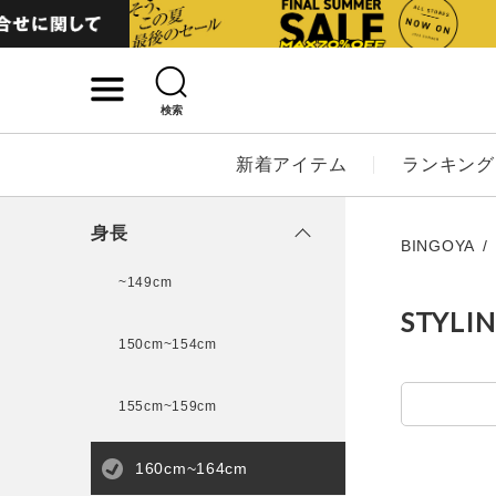
検索
詳細検索
新着アイテム
ランキング
キーワード
身長
BINGOYA
~149cm
STYLI
性別
150cm~154cm
MENS
LADI
155cm~159cm
カテゴリ
160cm~164cm