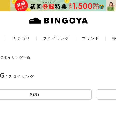
カテゴリ
スタイリング
ブランド
カラー
スタイリング一覧
NG
アイテムを探す
ES
KIDS
MENS
価格
条件絞り込み検索
カテゴリから探す
～