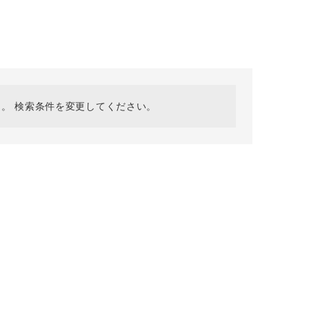
採用情報
ギフトカード
予約商品
WEB限定
。 検索条件を変更してください。
在庫なし含む
BINGOYA
無料公式アプリダウンロード