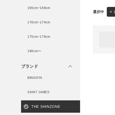
165cm~169cm
サイズ
170cm~174cm
ゲスト
様
175cm~179cm
ブランド
180cm〜
ログイン / マイページ
ブランド
お気に入りアイテム
BINGOYA
注文履歴
SAINT JAMES
新規会員登録
THE SHINZONE