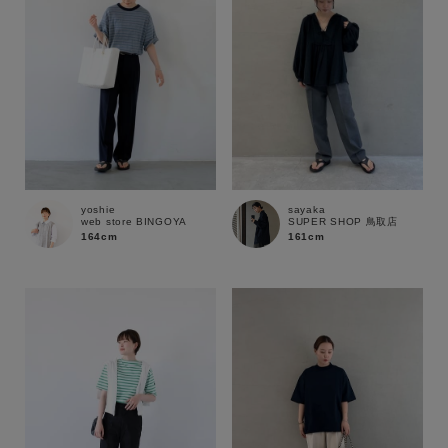
yoshie
sayaka
web store BINGOYA
SUPER SHOP 鳥取店
164cm
161cm