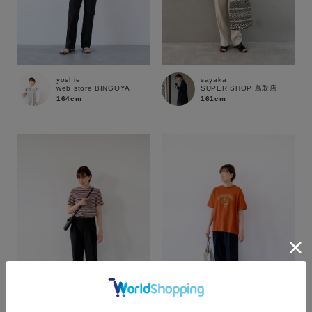
yoshie
sayaka
web store BINGOYA
SUPER SHOP 鳥取店
164cm
161cm
カラー