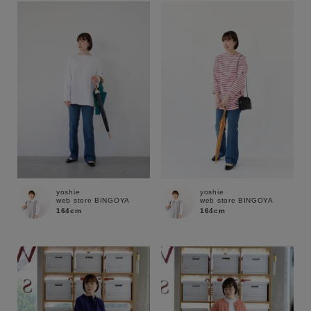
yoshie
yoshie
web store BINGOYA
web store BINGOYA
164cm
164cm