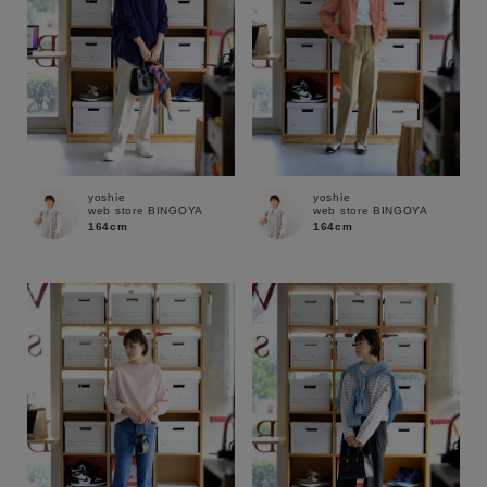
yoshie
yoshie
web store BINGOYA
web store BINGOYA
164cm
164cm