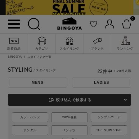
0
新着商品
カテゴリ
スタイリング
ブランド
ランキング
BINGOYA
スタイリング一覧
STYLING
22
件中
1
-
20
件表示
MENS
LADIES
詳細検索
manage_search
絞り込んで検索する
カラーパンツ
2026春夏
シンプルコーデ
サンダル
Tシャツ
THE SHINZONE