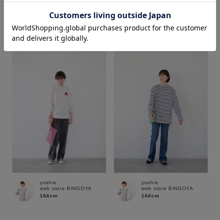
yoshie
yoshie
web store BINGOYA
web store BINGOYA
164cm
164cm
価格
～
商品タイプ
通常商品
予約商品
セール価格
WEB限定
在庫
yoshie
yoshie
在庫あり
在庫なし含む
web store BINGOYA
web store BINGOYA
164cm
164cm