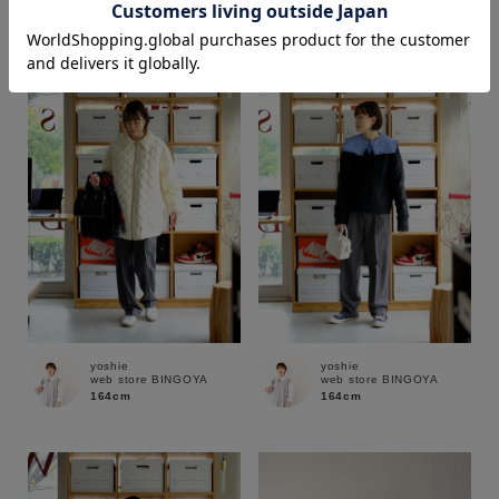
164cm
164cm
価格
～
商品タイプ
通常商品
予約商品
セール価格
WEB限定
在庫
yoshie
yoshie
web store BINGOYA
web store BINGOYA
在庫あり
在庫なし含む
164cm
164cm