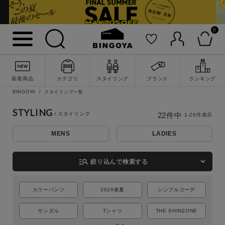
0
新着商品
カテゴリ
スタイリング
ブランド
ランキング
BINGOYA
スタイリング一覧
STYLING
22
件中
1
-
20
件表示
MENS
LADIES
詳細検索
manage_search
絞り込んで検索する
カラーパンツ
2026春夏
シンプルコーデ
サンダル
Tシャツ
THE SHINZONE