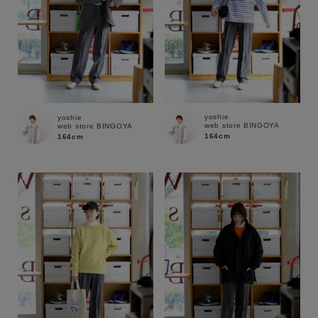
yoshie
yoshie
web store BINGOYA
web store BINGOYA
164cm
164cm