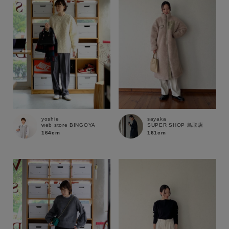
yoshie
sayaka
web store BINGOYA
SUPER SHOP 鳥取店
164cm
161cm