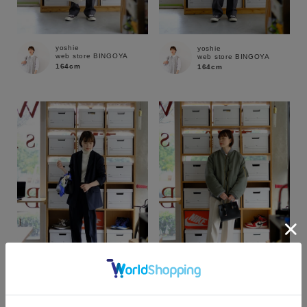
yoshie
yoshie
web store BINGOYA
web store BINGOYA
164cm
164cm
カラー
yoshie
yoshie
web store BINGOYA
web store BINGOYA