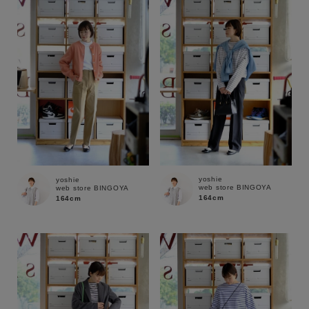
性別
MENS
LADIES
KIDS
カテゴリ
サイズ
yoshie
yoshie
web store BINGOYA
web store BINGOYA
ブランド
164cm
164cm