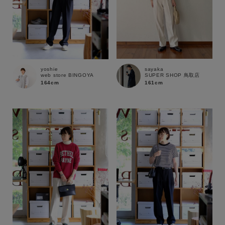
sayaka
yoshie
SUPER SHOP 鳥取店
web store BINGOYA
161cm
164cm