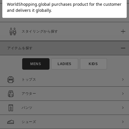
予約商品
価格
スタイリングから探す
～
アイテムを探す
商品タイプ
通常商品
予約商品
MENS
LADIES
KIDS
セール価格
WEB限定
トップス
在庫
アウター
在庫あり
在庫なし含む
パンツ
シューズ