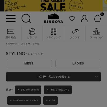
0
詳細検索
新着商品
カテゴリ
スタイリング
ブランド
ランキング
BINGOYA
スタイリング一覧
STYLING
MENS
LADIES
キーワード
manage_search
絞り込んで検索する
性別
160cm~164cm
THE SHINZONE
MENS
LADIES
KIDS
web store BINGOYA
KIDS