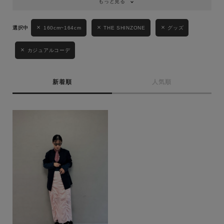
もっと見る
性別
160cm~164cm
THE SHINZONE
グッズ
MENS
LADIES
KIDS
カジュアルコーデ
カテゴリ
新着順
人気順
サイズ
ブランド