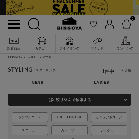
0
詳細検索
新着商品
カテゴリ
スタイリング
ブランド
ランキング
BINGOYA
スタイリング一覧
STYLING
1
件中
1
-
1
件表示
MENS
LADIES
manage_search
絞り込んで検索する
シンプルコーデ
THE SHINZONE
カジュアルコーデ
キーワード
スニーカー
カットソー
ジャケット