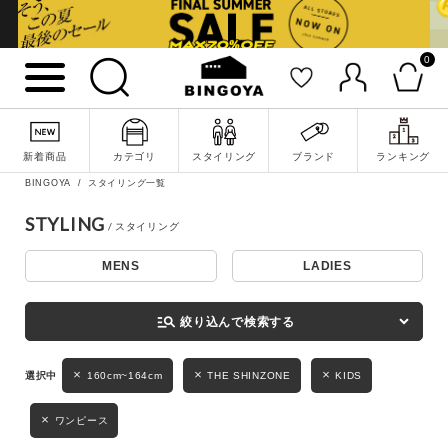
0
詳細検索
新着商品
カテゴリ
スタイリング
ブランド
ランキング
BINGOYA
スタイリング一覧
STYLING
MENS
LADIES
キーワード
manage_search
絞り込んで検索する
性別
160cm~164cm
THE SHINZONE
KIDS
MENS
LADIES
KIDS
ワンピース