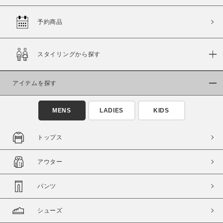
予約商品
価格
スタイリングから探す
～
アイテムを探す
商品タイプ
通常商品
予約商品
MENS
LADIES
KIDS
セール価格
WEB限定
トップス
在庫
アウター
在庫あり
在庫なし含む
パンツ
シューズ