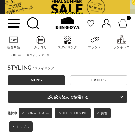
0
詳細検索
新着商品
カテゴリ
スタイリング
ブランド
ランキング
BINGOYA
スタイリング一覧
STYLING
MENS
LADIES
キーワード
manage_search
絞り込んで検索する
性別
160cm~164cm
THE SHINZONE
男性
MENS
LADIES
KIDS
トップス