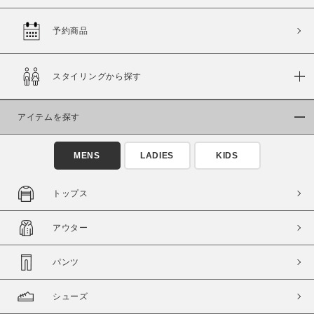
予約商品
価格
スタイリングから探す
～
アイテムを探す
商品タイプ
通常商品
予約商品
MENS
LADIES
KIDS
セール価格
WEB限定
トップス
在庫
アウター
在庫あり
在庫なし含む
パンツ
シューズ