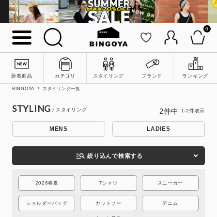
0
詳細検索
新着商品
カテゴリ
スタイリング
ブランド
ランキング
BINGOYA
スタイリング一覧
STYLING
2
件中
1
-
2
件表示
MENS
LADIES
manage_search
絞り込んで検索する
2026春夏
Tシャツ
スニーカー
キーワード
ショルダーバッグ
カットソー
デニム