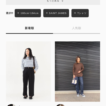
もっと見る
性別
MENS
LADIES
KIDS
160cm~164cm
SAINT JAMES
Tシャツ
カテゴリ
新着順
人気順
サイズ
ブランド