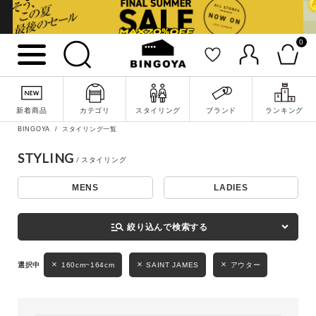
0
詳細検索
新着商品
カテゴリ
スタイリング
ブランド
ランキング
BINGOYA
スタイリング一覧
STYLING
MENS
LADIES
キーワード
manage_search
絞り込んで検索する
性別
160cm~164cm
SAINT JAMES
アウター
MENS
LADIES
KIDS
カテゴリ