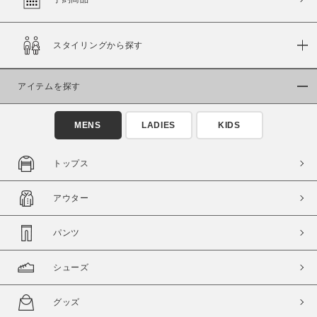
スタイリングから探す
価格
～
アイテムを探す
商品タイプ
MENS
LADIES
KIDS
通常商品
予約商品
セール価格
WEB限定
トップス
在庫
アウター
在庫あり
在庫なし含む
パンツ
シューズ
グッズ