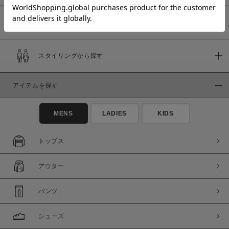
予約商品
価格
スタイリングから探す
～
アイテムを探す
商品タイプ
通常商品
予約商品
MENS
LADIES
KIDS
セール価格
WEB限定
トップス
在庫
アウター
在庫あり
在庫なし含む
パンツ
シューズ