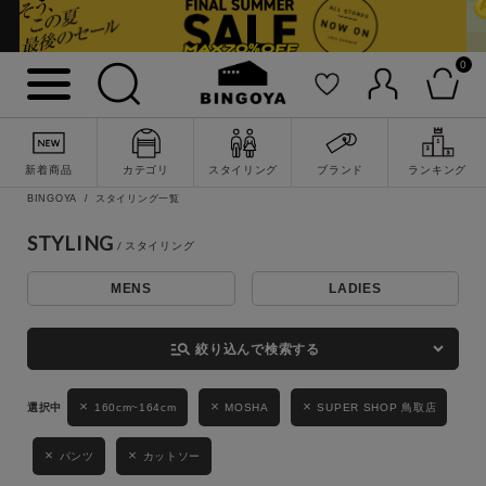
0
詳細検索
新着商品
カテゴリ
スタイリング
ブランド
ランキング
BINGOYA
スタイリング一覧
STYLING
MENS
LADIES
キーワード
manage_search
絞り込んで検索する
性別
160cm~164cm
MOSHA
SUPER SHOP 鳥取店
MENS
LADIES
KIDS
パンツ
カットソー