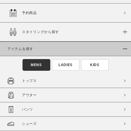
予約商品
価格
スタイリングから探す
～
アイテムを探す
商品タイプ
通常商品
予約商品
MENS
LADIES
KIDS
セール価格
WEB限定
トップス
在庫
アウター
在庫あり
在庫なし含む
パンツ
シューズ