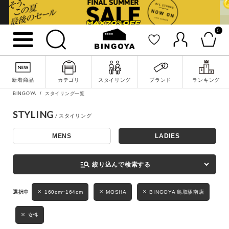
0
詳細検索
新着商品
カテゴリ
スタイリング
ブランド
ランキング
BINGOYA
スタイリング一覧
STYLING
MENS
LADIES
キーワード
manage_search
絞り込んで検索する
性別
160cm~164cm
MOSHA
BINGOYA 鳥取駅南店
MENS
LADIES
KIDS
女性