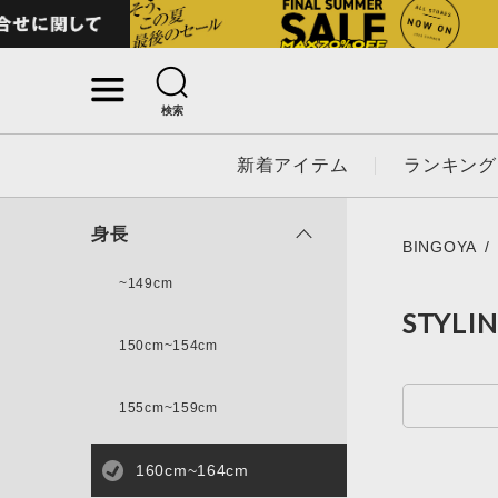
検索
詳細検索
新着アイテム
ランキング
キーワード
身長
BINGOYA
~149cm
STYLI
性別
150cm~154cm
MENS
LADI
155cm~159cm
カテゴリ
160cm~164cm