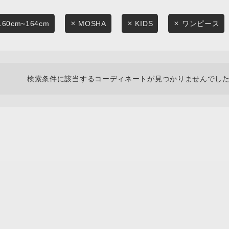
スタイリングから探す
商品タイプ
ブランドから探す
160cm~164cm
MOSHA
KIDS
ワンピース
通常商品
WEB限定アイテムを探す
履き比べ可能商品から探す
セール価格
検索条件に該当するコーディネートが見つかりませんでした
お知らせ・ご利用ガイド
在庫
お知らせ
在庫あり
ご利用ガイド
ギフトラッピング
お問い合わせ
この条件で絞り込む