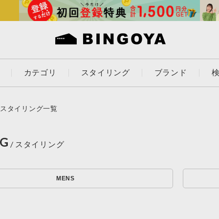
カテゴリ
スタイリング
ブランド
カラー
スタイリング一覧
NG
アイテムを探す
ES
KIDS
MENS
価格
条件絞り込み検索
カテゴリから探す
～