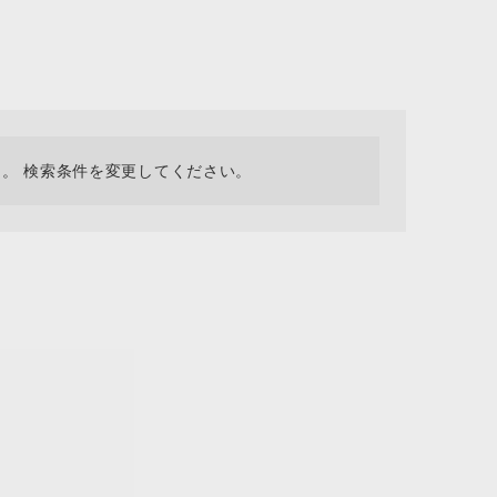
採用情報
ギフトカード
予約商品
WEB限定
。 検索条件を変更してください。
在庫なし含む
BINGOYA
無料公式アプリダウンロード