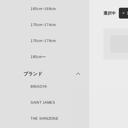
165cm~169cm
サイズ
170cm~174cm
ゲスト
様
175cm~179cm
ブランド
180cm〜
ログイン / マイページ
ブランド
お気に入りアイテム
BINGOYA
注文履歴
SAINT JAMES
新規会員登録
THE SHINZONE