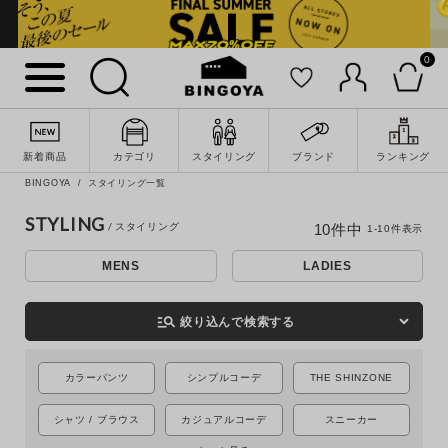
0
新着商品
カテゴリ
スタイリング
ブランド
ランキング
BINGOYA
スタイリング一覧
詳細検索
STYLING
10
件中
1
-
10
件表示
MENS
LADIES
manage_search
絞り込んで検索する
カラーパンツ
シンプルコーデ
THE SHINZONE
シャツ / ブラウス
カジュアルコーデ
スニーカー