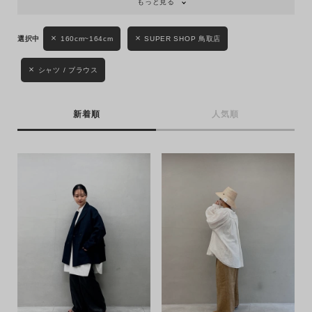
もっと見る
160cm~164cm
SUPER SHOP 鳥取店
シャツ / ブラウス
新着順
人気順
キーワード
性別