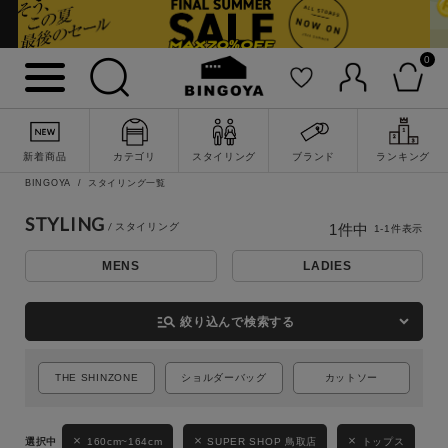
0
詳細検索
新着商品
カテゴリ
スタイリング
ブランド
ランキング
BINGOYA
スタイリング一覧
STYLING
1
件中
1
-
1
件表示
MENS
LADIES
manage_search
絞り込んで検索する
キーワード
THE SHINZONE
ショルダーバッグ
カットソー
160cm~164cm
SUPER SHOP 鳥取店
トップス