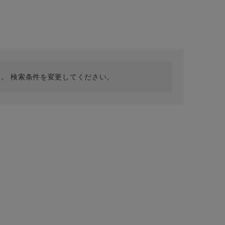
採用情報
ギフトカード
予約商品
WEB限定
。 検索条件を変更してください。
在庫なし含む
BINGOYA
無料公式アプリダウンロード