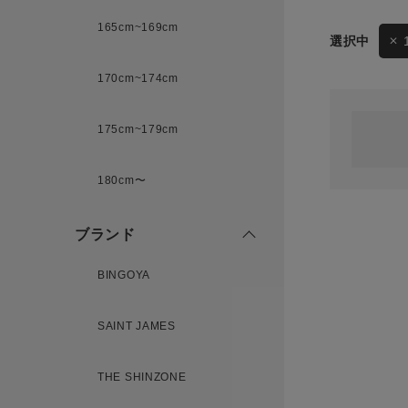
165cm~169cm
サイズ
170cm~174cm
ゲスト
様
175cm~179cm
ブランド
180cm〜
ログイン / マイページ
ブランド
お気に入りアイテム
BINGOYA
注文履歴
SAINT JAMES
新規会員登録
THE SHINZONE