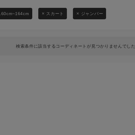
スタイリングから探す
商品タイプ
ブランドから探す
160cm~164cm
スカート
ジャンパー
通常商品
WEB限定アイテムを探す
履き比べ可能商品から探す
セール価格
検索条件に該当するコーディネートが見つかりませんでした
お知らせ・ご利用ガイド
在庫
お知らせ
在庫あり
ご利用ガイド
ギフトラッピング
お問い合わせ
この条件で絞り込む