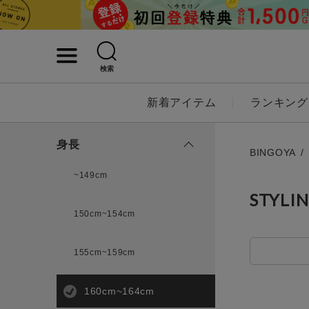
検索
詳細検索
新着アイテム
ランキング
キーワード
身長
BINGOYA
~149cm
STYLI
性別
150cm~154cm
MENS
LADI
155cm~159cm
160cm~164cm
カテゴリ