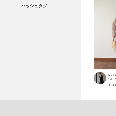
say
SU
161