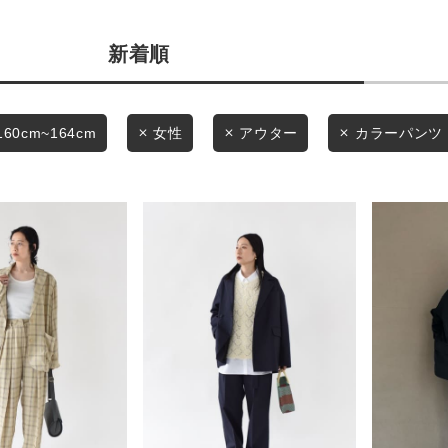
条件絞り込み検索
商品タイプ
新着順
カテゴリから探す
通常商品
スタイリングから探す
ブランドから探す
セール価格
160cm~164cm
女性
アウター
カラーパンツ
WEB限定アイテムを探す
履き比べ可能商品から探す
在庫
在庫あり
お知らせ・ご利用ガイド
お知らせ
ご利用ガイド
この条件で絞り込む
ギフトラッピング
お問い合わせ