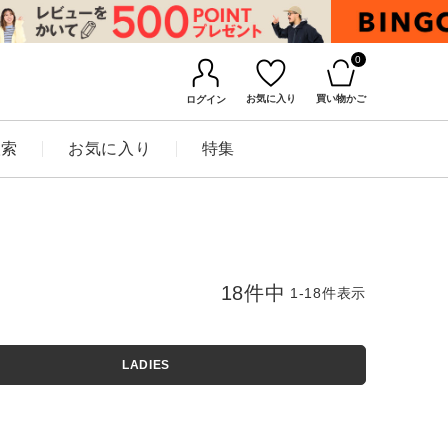
0
お気に入り
買い物かご
ログイン
検索
お気に入り
特集
18
件中
1
-
18
件表示
LADIES
BINGOYAについて