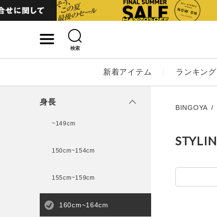
検索
詳細検索
新着アイテム
ランキング
キーワード
身長
BINGOYA
~149cm
STYLI
性別
150cm~154cm
MENS
LADI
155cm~159cm
カテゴリ
160cm~164cm