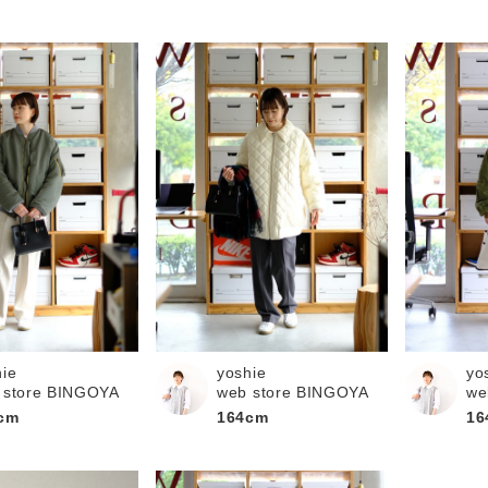
hie
yoshie
yo
 store BINGOYA
web store BINGOYA
we
cm
164cm
16