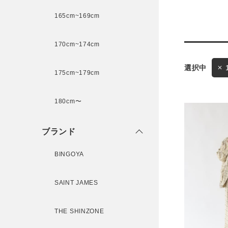
165cm~169cm
サイズ
170cm~174cm
175cm~179cm
ブランド
ゲスト
様
180cm〜
ブランド
BINGOYA
ログイン / マイページ
SAINT JAMES
お気に入りアイテム
注文履歴
THE SHINZONE