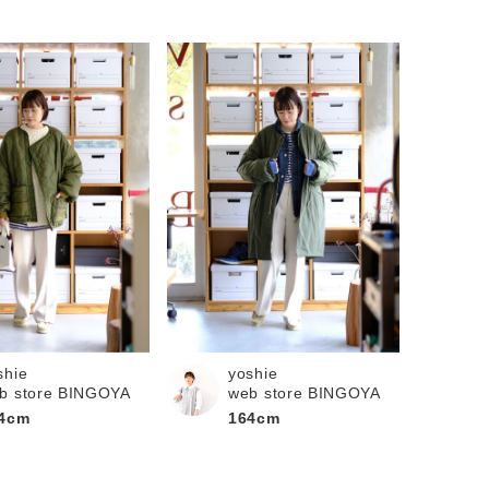
shie
yoshie
b store BINGOYA
web store BINGOYA
4cm
164cm