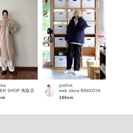
aka
yoshie
PER SHOP 鳥取店
web store BINGOYA
cm
164cm