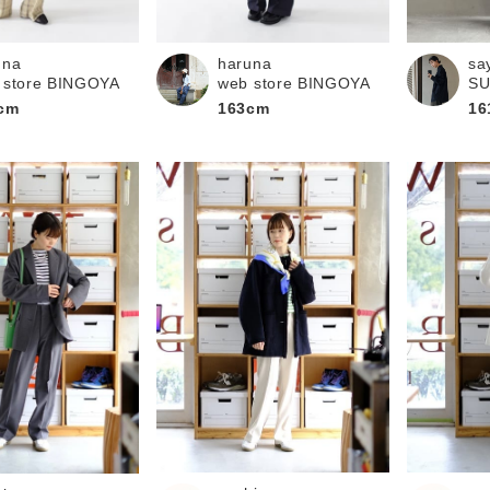
haruna
sa
una
web store BINGOYA
S
 store BINGOYA
163cm
16
cm