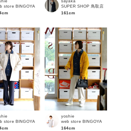
shie
sayaka
b store BINGOYA
SUPER SHOP 鳥取店
4cm
161cm
shie
yoshie
b store BINGOYA
web store BINGOYA
4cm
164cm