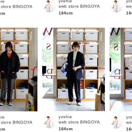
yoshie
yo
hie
web store BINGOYA
we
 store BINGOYA
164cm
16
cm
yoshie
hie
yo
web store BINGOYA
 store BINGOYA
we
164cm
cm
16