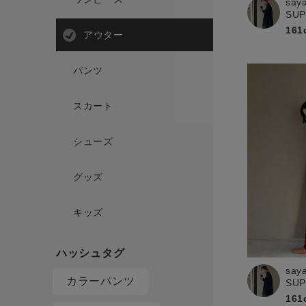
say
SU
161
アウター
パンツ
スカート
シューズ
グッズ
キッズ
say
カラーパンツ
SU
161