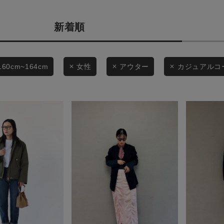
カテゴリから探す
商品タイプ
新着順
スタイリングから探す
通常商品
ブランドから探す
WEB限定アイテムを探す
セール価格
160cm~164cm
女性
アウター
カジュアルコ
履き比べ可能商品から探す
在庫
お知らせ・ご利用ガイド
在庫あり
お知らせ
ご利用ガイド
ギフトラッピング
この条件で絞り込む
お問い合わせ