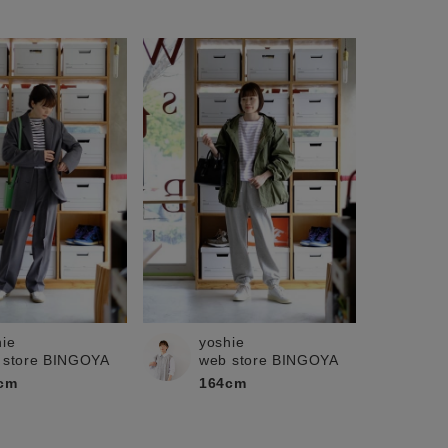
hie
yoshie
 store BINGOYA
web store BINGOYA
cm
164cm