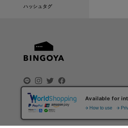
©
BINGOYA Co,.Ltd.