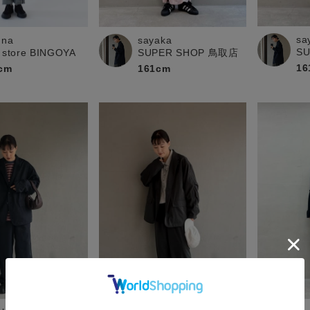
sa
una
sayaka
S
 store BINGOYA
SUPER SHOP 鳥取店
16
cm
161cm