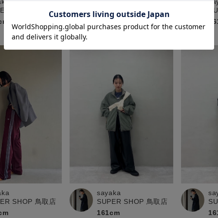
aka
sayaka
sa
PER SHOP 鳥取店
SUPER SHOP 鳥取店
S
cm
161cm
16
aka
sayaka
sa
PER SHOP 鳥取店
SUPER SHOP 鳥取店
S
cm
161cm
16