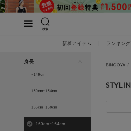
検索
詳細検索
新着アイテム
ランキング
キーワード
身長
BINGOYA
~149cm
STYLI
性別
150cm~154cm
MENS
LADI
155cm~159cm
カテゴリ
160cm~164cm