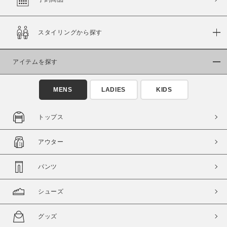
スタイリングから探す
価格
～
アイテムを探す
商品タイプ
MENS
LADIES
KIDS
通常商品
予約商品
セール価格
WEB限定
トップス
在庫
アウター
在庫あり
在庫なし含む
パンツ
シューズ
グッズ