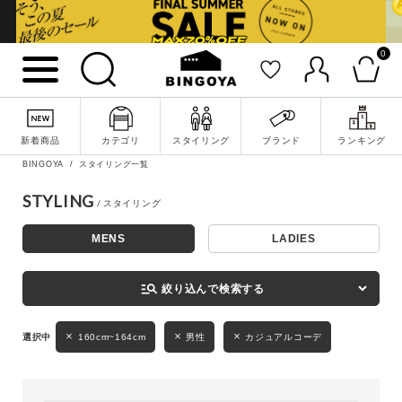
0
詳細検索
新着商品
カテゴリ
スタイリング
ブランド
ランキング
BINGOYA
スタイリング一覧
STYLING
MENS
LADIES
キーワード
manage_search
絞り込んで検索する
性別
160cm~164cm
男性
カジュアルコーデ
MENS
LADIES
KIDS
カテゴリ