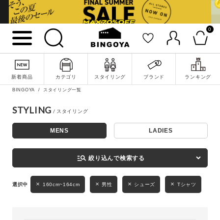
0
詳細検索
新着商品
カテゴリ
スタイリング
ブランド
ランキング
BINGOYA
スタイリング一覧
STYLING
MENS
LADIES
キーワード
manage_search
絞り込んで検索する
性別
160cm~164cm
男性
シューズ
Tシャツ
MENS
LADIES
KIDS
カテゴリ