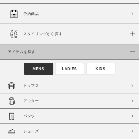
予約商品
価格
スタイリングから探す
～
アイテムを探す
商品タイプ
通常商品
予約商品
MENS
LADIES
KIDS
セール価格
WEB限定
トップス
在庫
アウター
在庫あり
在庫なし含む
パンツ
シューズ