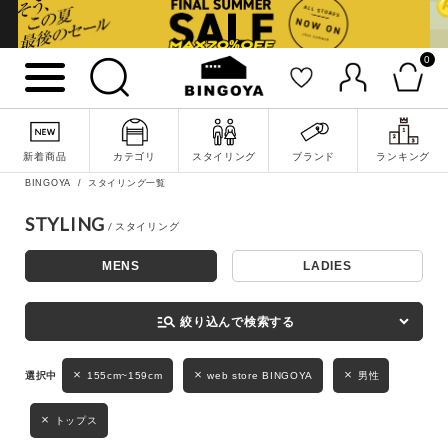
0
詳細検索
新着商品
カテゴリ
スタイリング
ブランド
ランキング
BINGOYA
スタイリング一覧
STYLING
MENS
LADIES
キーワード
manage_search
絞り込んで検索する
性別
155cm~159cm
web store BINGOYA
男性
MENS
LADIES
KIDS
トップス