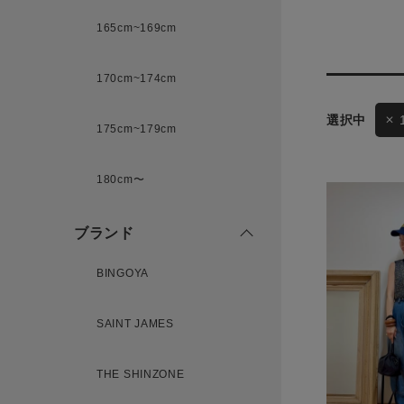
165cm~169cm
サイズ
170cm~174cm
175cm~179cm
ブランド
ゲスト
180cm〜
様
ブランド
BINGOYA
ログイン / マイページ
SAINT JAMES
お気に入りアイテム
THE SHINZONE
注文履歴