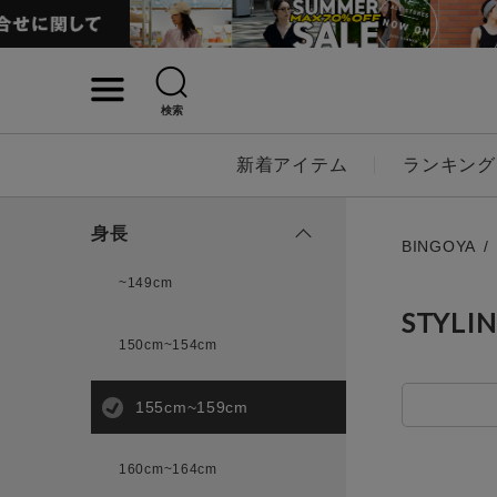
検索
詳細検索
新着アイテム
ランキング
キーワード
身長
BINGOYA
~149cm
STYLI
性別
150cm~154cm
MENS
LADI
155cm~159cm
カテゴリ
160cm~164cm