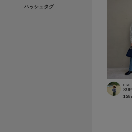
mai
SU
158