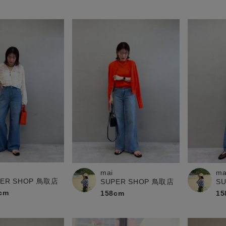
mai
ma
PER SHOP 鳥取店
SUPER SHOP 鳥取店
S
cm
158cm
15