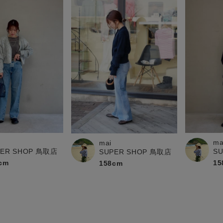
ma
mai
PER SHOP 鳥取店
S
SUPER SHOP 鳥取店
cm
15
158cm