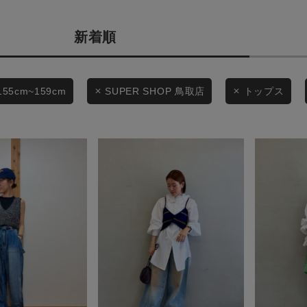
商品タイプ
条件絞り込み検索
新着順
通常商品
カテゴリから探す
スタイリングから探す
セール価格
155cm~159cm
SUPER SHOP 鳥取店
トップス
ブランドから探す
WEB限定アイテムを探す
在庫
履き比べ可能商品から探す
在庫あり
お知らせ・ご利用ガイド
お知らせ
この条件で絞り込む
ご利用ガイド
ギフトラッピング