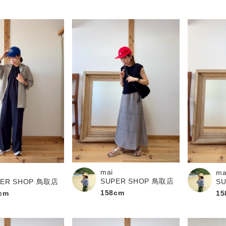
mai
ma
SUPER SHOP 鳥取店
PER SHOP 鳥取店
S
158cm
cm
15