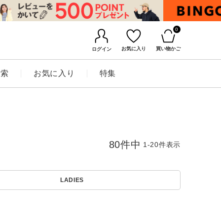
0
お気に入り
買い物かご
ログイン
検索
お気に入り
特集
80
件中
1
-
20
件表示
LADIES
BINGOYAについて