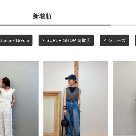
商品タイプ
条件絞り込み検索
新着順
通常商品
カテゴリから探す
スタイリングから探す
セール価格
155cm~159cm
SUPER SHOP 鳥取店
シューズ
ブランドから探す
WEB限定アイテムを探す
在庫
履き比べ可能商品から探す
在庫あり
お知らせ・ご利用ガイド
お知らせ
この条件で絞り込む
ご利用ガイド
ギフトラッピング