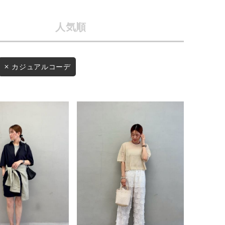
店舗一覧
人気順
予約商品
会社概要
採用情報
WEB限定
カジュアルコーデ
ギフトカード
在庫なし含む
BINGOYA
無料公式アプリダウンロード