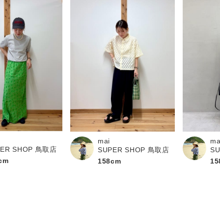
mai
ma
PER SHOP 鳥取店
SUPER SHOP 鳥取店
S
cm
158cm
15