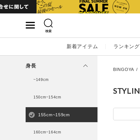
検索
詳細検索
新着アイテム
ランキング
キーワード
身長
BINGOYA
~149cm
STYLI
性別
150cm~154cm
MENS
LADI
155cm~159cm
カテゴリ
160cm~164cm