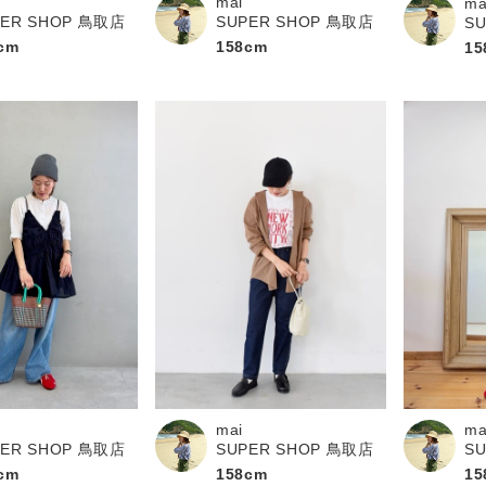
mai
ma
PER SHOP 鳥取店
SUPER SHOP 鳥取店
S
cm
158cm
15
ma
mai
PER SHOP 鳥取店
S
SUPER SHOP 鳥取店
cm
15
158cm