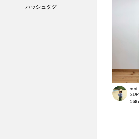
mai
SU
158