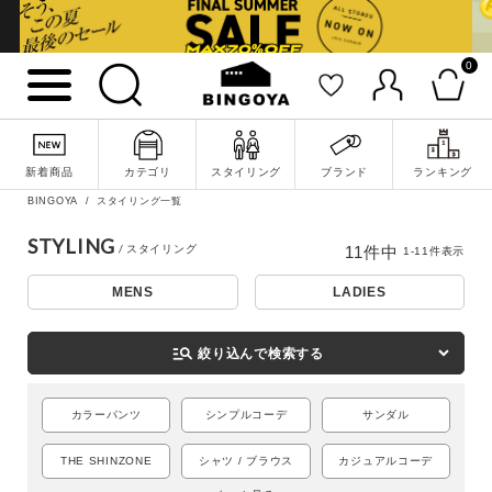
0
新着商品
カテゴリ
スタイリング
ブランド
ランキング
BINGOYA
スタイリング一覧
STYLING
11
件中
1
-
11
件表示
詳細検索
MENS
LADIES
manage_search
絞り込んで検索する
カラーパンツ
シンプルコーデ
サンダル
THE SHINZONE
シャツ / ブラウス
カジュアルコーデ