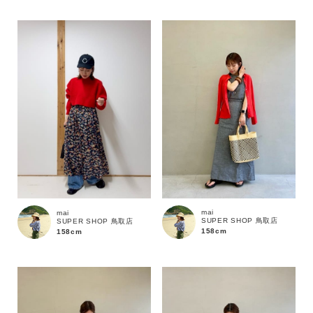
mai
mai
SUPER SHOP 鳥取店
SUPER SHOP 鳥取店
158cm
158cm