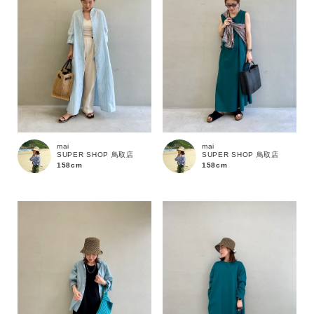
カラー
mai
mai
SUPER SHOP 鳥取店
SUPER SHOP 鳥取店
158cm
158cm
価格
～
商品タイプ
通常商品
予約商品
セール価格
WEB限定