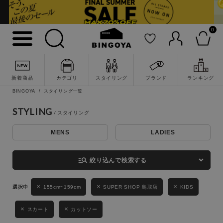
0
詳細検索
新着商品
カテゴリ
スタイリング
ブランド
ランキング
BINGOYA
スタイリング一覧
STYLING
MENS
LADIES
キーワード
manage_search
絞り込んで検索する
性別
155cm~159cm
SUPER SHOP 鳥取店
KIDS
MENS
LADIES
KIDS
スカート
カットソー