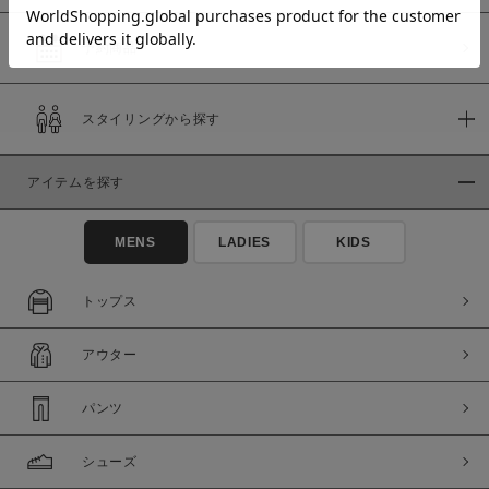
予約商品
価格
スタイリングから探す
～
アイテムを探す
商品タイプ
通常商品
予約商品
MENS
LADIES
KIDS
セール価格
WEB限定
トップス
在庫
アウター
在庫あり
在庫なし含む
パンツ
シューズ