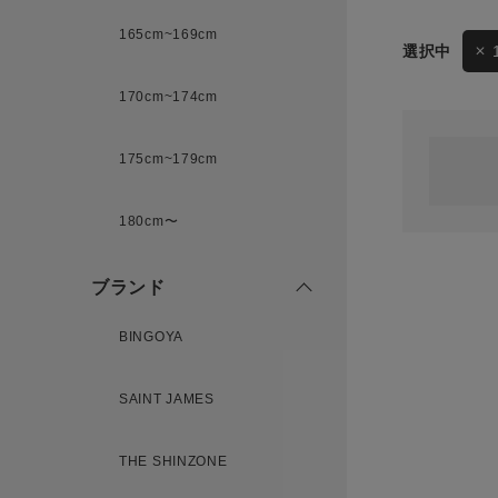
165cm~169cm
サイズ
170cm~174cm
ゲスト
様
175cm~179cm
ブランド
180cm〜
ログイン / マイページ
ブランド
お気に入りアイテム
BINGOYA
注文履歴
SAINT JAMES
新規会員登録
THE SHINZONE