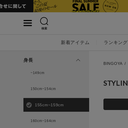
検索
詳細検索
新着アイテム
ランキング
キーワード
身長
BINGOYA
~149cm
STYLI
性別
150cm~154cm
MENS
LADI
155cm~159cm
カテゴリ
160cm~164cm