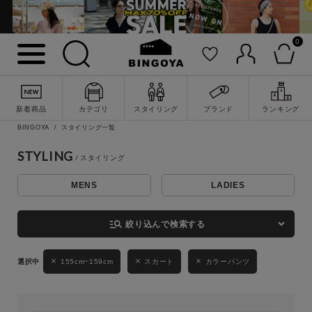
0
詳細検索
新着商品
カテゴリ
スタイリング
ブランド
ランキング
BINGOYA
スタイリング一覧
STYLING
MENS
LADIES
キーワード
manage_search
絞り込んで検索する
性別
155cm~159cm
スカート
カラーパンツ
MENS
LADIES
KIDS
カテゴリ