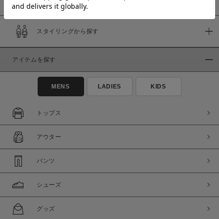
スタイリングから探す
価格
～
アイテムを探す
商品タイプ
MENS
LADIES
KIDS
通常商品
予約商品
セール価格
WEB限定
トップス
在庫
アウター
在庫あり
在庫なし含む
パンツ
シューズ
グッズ