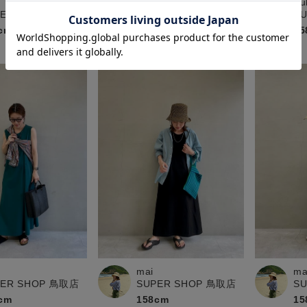
mai
Fu
SUPER SHOP 鳥取店
PER SHOP 鳥取店
S
158cm
cm
15
mai
ma
PER SHOP 鳥取店
SUPER SHOP 鳥取店
S
cm
158cm
15