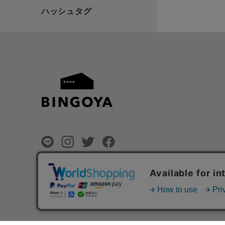
©
BINGOYA Co,.Ltd.