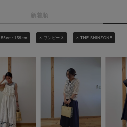
カテゴリから探す
商品タイプ
新着順
スタイリングから探す
通常商品
ブランドから探す
WEB限定アイテムを探す
セール価格
155cm~159cm
ワンピース
THE SHINZONE
履き比べ可能商品から探す
在庫
お知らせ・ご利用ガイド
在庫あり
お知らせ
ご利用ガイド
ギフトラッピング
この条件で絞り込む
お問い合わせ