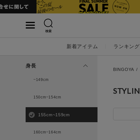
検索
詳細検索
新着アイテム
ランキング
キーワード
身長
BINGOYA
~149cm
STYLI
性別
150cm~154cm
MENS
LADI
155cm~159cm
カテゴリ
160cm~164cm