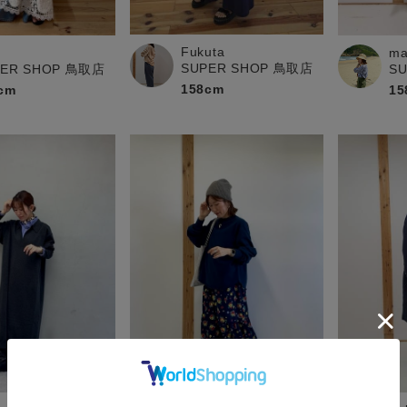
Fukuta
ma
SUPER SHOP 鳥取店
PER SHOP 鳥取店
S
158cm
cm
15