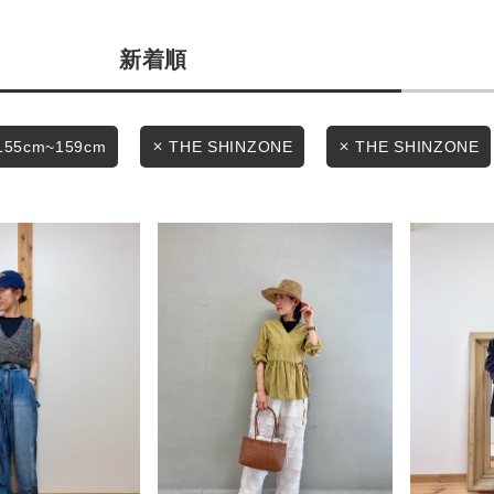
商品タイプ
条件絞り込み検索
新着順
通常商品
カテゴリから探す
スタイリングから探す
セール価格
155cm~159cm
THE SHINZONE
THE SHINZONE
ブランドから探す
WEB限定アイテムを探す
在庫
履き比べ可能商品から探す
在庫あり
お知らせ・ご利用ガイド
お知らせ
この条件で絞り込む
ご利用ガイド
ギフトラッピング