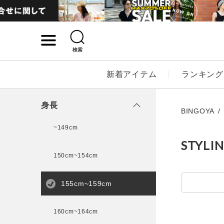
検索
詳細検索
新着アイテム
ランキング
キーワード
身長
BINGOYA
~149cm
STYLI
性別
150cm~154cm
MENS
LADI
155cm~159cm
カテゴリ
160cm~164cm