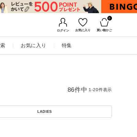
0
お気に入り
買い物かご
ログイン
検索
お気に入り
特集
86
件中
1
-
20
件表示
LADIES
BINGOYAについて