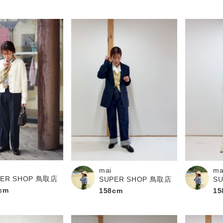
mai
ma
PER SHOP 鳥取店
SUPER SHOP 鳥取店
S
cm
158cm
15