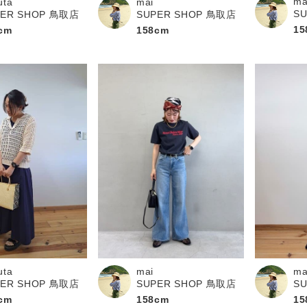
ma
uta
mai
S
PER SHOP 鳥取店
SUPER SHOP 鳥取店
15
cm
158cm
uta
ma
mai
PER SHOP 鳥取店
S
SUPER SHOP 鳥取店
cm
15
158cm