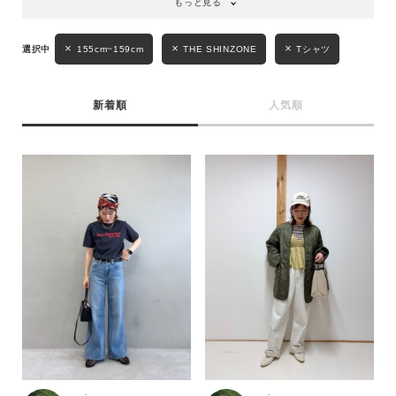
もっと見る
155cm~159cm
THE SHINZONE
Tシャツ
新着順
人気順