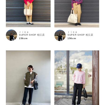
ｒｉｎｏ
ｒｉｎｏ
SUPER SHOP 松江店
SUPER SHOP 松江店
156cm
156cm
この条件で絞り込む