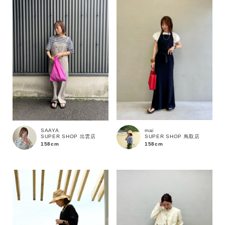
MENS
LADIES
KIDS
カテゴリ
サイズ
ブランド
mai
SAAYA
SUPER SHOP 鳥取店
SUPER SHOP 出雲店
158cm
158cm