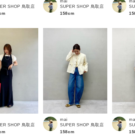
mai
ma
PER SHOP 鳥取店
SUPER SHOP 鳥取店
S
cm
158cm
15
ma
mai
PER SHOP 鳥取店
S
SUPER SHOP 鳥取店
cm
15
158cm