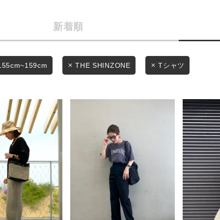
条件絞り込み検索
商品タイプ
新着順
カテゴリから探す
通常商品
スタイリングから探す
ブランドから探す
セール価格
155cm~159cm
THE SHINZONE
Tシャツ
WEB限定アイテムを探す
履き比べ可能商品から探す
在庫
在庫あり
お知らせ・ご利用ガイド
お知らせ
ご利用ガイド
この条件で絞り込む
ギフトラッピング
お問い合わせ