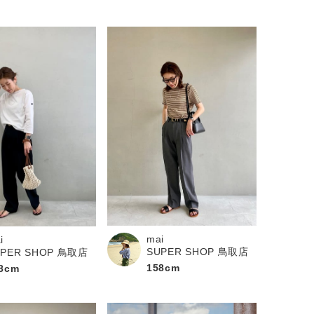
mai
i
SUPER SHOP 鳥取店
UPER SHOP 鳥取店
158cm
8cm