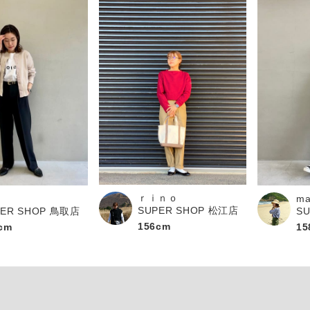
ｒｉｎｏ
ma
SUPER SHOP 松江店
PER SHOP 鳥取店
S
156cm
cm
15