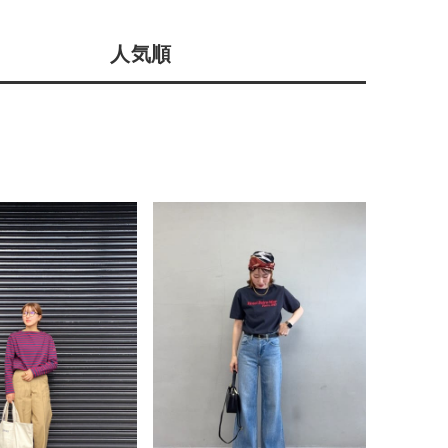
店舗一覧
人気順
会社概要
予約商品
採用情報
ギフトカード
WEB限定
在庫なし含む
BINGOYA
無料公式アプリダウンロード