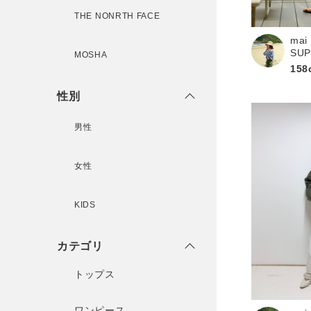
THE NONRTH FACE
新規会員登録
mai
SU
MOSHA
158
性別
男性
女性
KIDS
カテゴリ
トップス
ワンピース