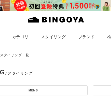
カテゴリ
スタイリング
ブランド
カラー
スタイリング一覧
NG
ES
KIDS
MENS
価格
アイテムを探す
～