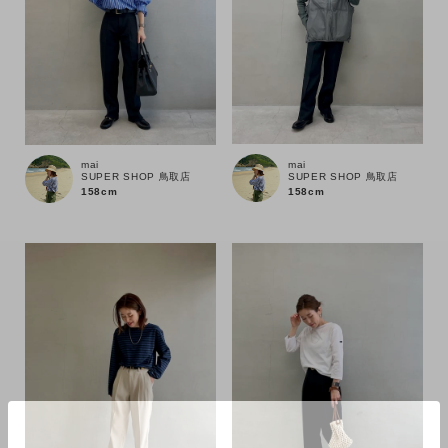
mai
mai
SUPER SHOP 鳥取店
SUPER SHOP 鳥取店
158cm
158cm
カラー