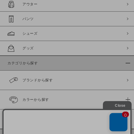
アウター
パンツ
シューズ
グッズ
カテゴリから探す
ブランドから探す
カラーから探す
履き比べ可能商品