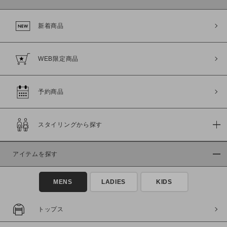
新着商品
WEB限定商品
予約商品
スタイリングから探す
アイテムを探す
MENS
LADIES
KIDS
トップス