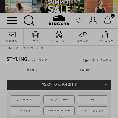
0
新着商品
カテゴリ
スタイリング
ブランド
ランキング
BINGOYA
スタイリング一覧
STYLING
15
件中
1
-
15
件表示
MENS
LADIES
詳細検索
manage_search
絞り込んで検索する
カラーパンツ
シンプルコーデ
Tシャツ
サンダル
THE SHINZONE
シャツ / ブラウス