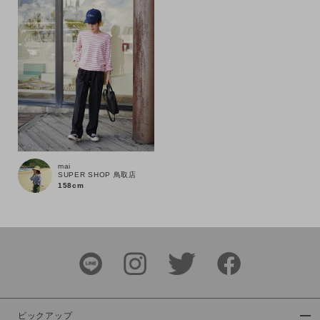
mai
SUPER SHOP 鳥取店
158cm
この条件で絞り込む
ピックアップ