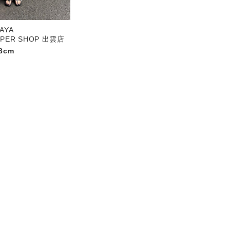
AYA
UPER SHOP 出雲店
8cm