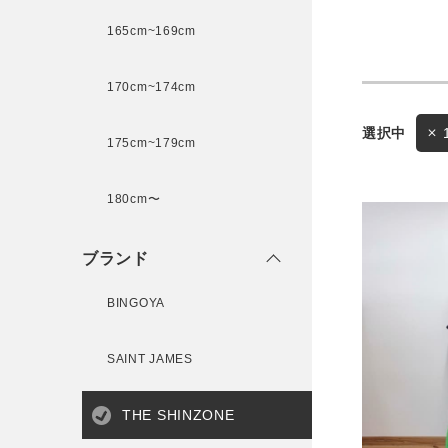
165cm~169cm
サイズ
170cm~174cm
ゲスト
175cm~179cm
様
ブランド
180cm〜
ブランド
ログイン / マイページ
BINGOYA
お気に入りアイテム
SAINT JAMES
注文履歴
THE SHINZONE