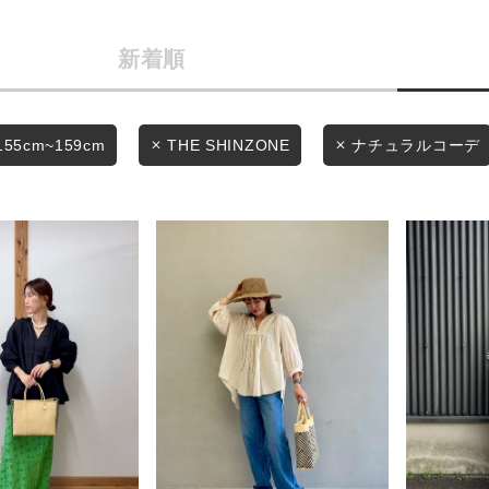
カテゴリから探す
商品タイプ
新着順
スタイリングから探す
通常商品
ブランドから探す
WEB限定アイテムを探す
セール価格
155cm~159cm
THE SHINZONE
ナチュラルコーデ
履き比べ可能商品から探す
在庫
お知らせ・ご利用ガイド
在庫あり
お知らせ
ご利用ガイド
ギフトラッピング
この条件で絞り込む
お問い合わせ