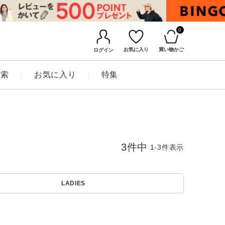
0
お気に入り
買い物かご
ログイン
検索
お気に入り
特集
3
件中
1
-
3
件表示
LADIES
BINGOYAについて
店舗一覧