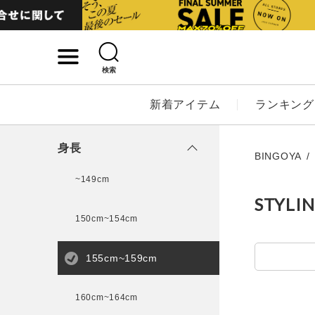
検索
詳細検索
新着アイテム
ランキング
キーワード
身長
BINGOYA
~149cm
STYLI
性別
150cm~154cm
MENS
LADI
155cm~159cm
カテゴリ
160cm~164cm