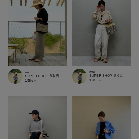
mai
mai
SUPER SHOP 鳥取店
SUPER SHOP 鳥取店
158cm
158cm