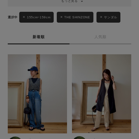
もっと見る
155cm~159cm
THE SHINZONE
サンダル
新着順
人気順