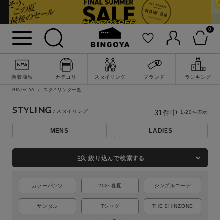
0
新着商品
カテゴリ
スタイリング
ブランド
ランキング
BINGOYA
スタイリング一覧
STYLING
31
件中
1
-
20
件表示
MENS
LADIES
詳細検索
manage_search
絞り込んで検索する
カラーパンツ
2026春夏
シンプルコーデ
サンダル
Tシャツ
THE SHINZONE