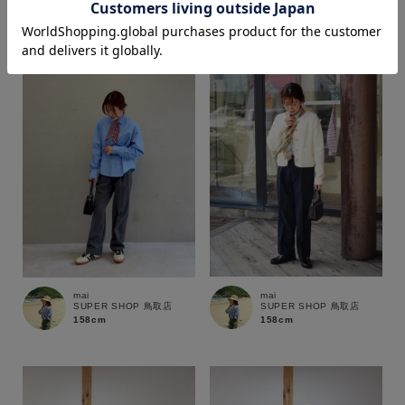
158cm
158cm
価格
～
商品タイプ
通常商品
予約商品
セール価格
WEB限定
在庫
mai
mai
SUPER SHOP 鳥取店
SUPER SHOP 鳥取店
在庫あり
在庫なし含む
158cm
158cm