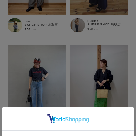
Fukuta
mai
SUPER SHOP 鳥取店
SUPER SHOP 鳥取店
158cm
158cm
カラー
mai
mai
SUPER SHOP 鳥取店
SUPER SHOP 鳥取店