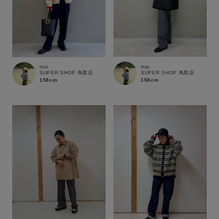
mai
mai
SUPER SHOP 鳥取店
SUPER SHOP 鳥取店
158cm
158cm