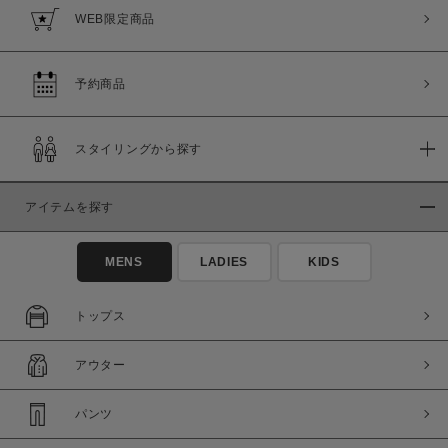
WEB限定商品
予約商品
スタイリングから探す
アイテムを探す
MENS
LADIES
KIDS
トップス
アウター
パンツ