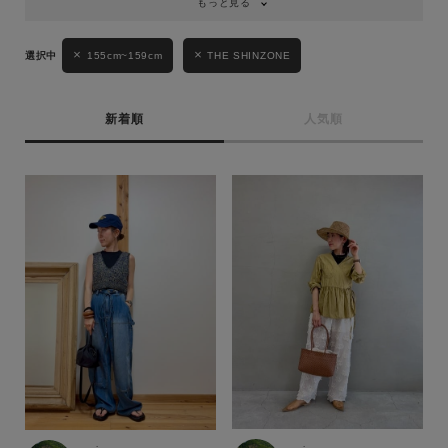
もっと見る
155cm~159cm
THE SHINZONE
新着順
人気順