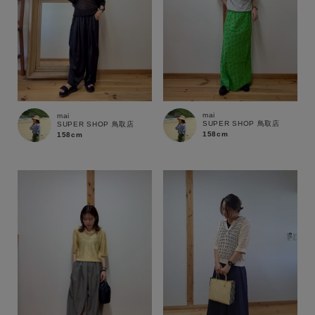
mai
mai
SUPER SHOP 鳥取店
SUPER SHOP 鳥取店
158cm
158cm