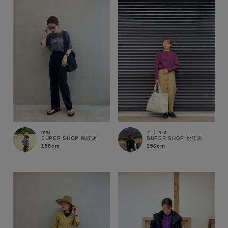
性別
MENS
LADIES
KIDS
カテゴリ
サイズ
mai
ｒｉｎｏ
SUPER SHOP 鳥取店
SUPER SHOP 松江店
ブランド
158cm
156cm