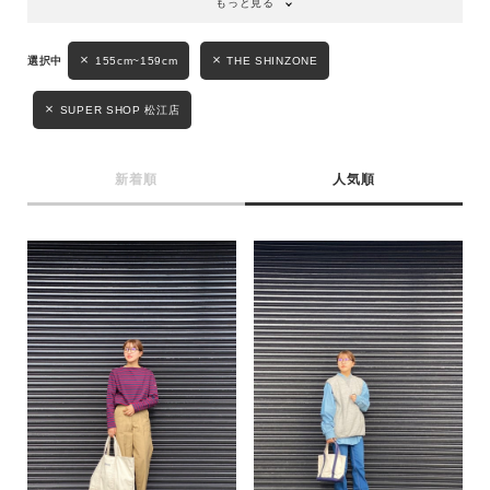
もっと見る
155cm~159cm
THE SHINZONE
SUPER SHOP 松江店
新着順
人気順
キーワード
性別
MENS
LADIES
KIDS