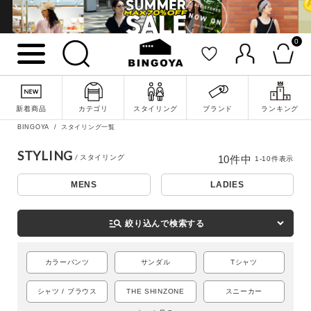
0
新着商品
カテゴリ
スタイリング
ブランド
ランキング
BINGOYA
スタイリング一覧
詳細検索
STYLING
10
件中
1
-
10
件表示
MENS
LADIES
manage_search
絞り込んで検索する
カラーパンツ
サンダル
Tシャツ
シャツ / ブラウス
THE SHINZONE
スニーカー