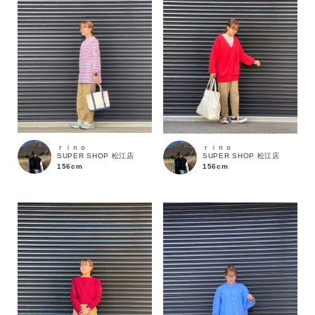
価格
～
商品タイプ
通常商品
予約商品
ｒｉｎｏ
ｒｉｎｏ
SUPER SHOP 松江店
SUPER SHOP 松江店
156cm
156cm
セール価格
WEB限定
在庫
在庫あり
在庫なし含む