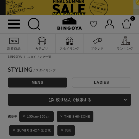
0
詳細検索
新着商品
カテゴリ
スタイリング
ブランド
ランキング
BINGOYA
スタイリング一覧
STYLING
MENS
LADIES
キーワード
manage_search
絞り込んで検索する
性別
155cm~159cm
THE SHINZONE
MENS
LADIES
KIDS
SUPER SHOP 出雲店
男性