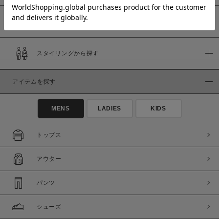
予約商品
価格
スタイリングから探す
～
アイテムを探す
商品タイプ
通常商品
予約商品
MENS
LADIES
KIDS
セール価格
WEB限定
トップス
在庫
アウター
在庫あり
在庫なし含む
パンツ
シューズ