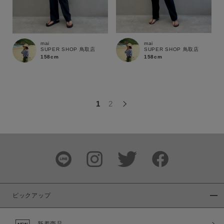
この条件で絞り込む
mai
mai
SUPER SHOP 鳥取店
SUPER SHOP 鳥取店
158cm
158cm
1
2
ピックアップ
新着商品