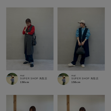
性別
MENS
LADIES
KIDS
カテゴリ
サイズ
ブランド
mai
mai
SUPER SHOP 鳥取店
SUPER SHOP 鳥取店
158cm
158cm