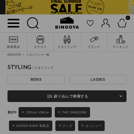
0
詳細検索
新着商品
カテゴリ
スタイリング
ブランド
ランキング
BINGOYA
スタイリング一覧
STYLING
MENS
LADIES
キーワード
manage_search
絞り込んで検索する
性別
155cm~159cm
THE SHINZONE
MENS
LADIES
KIDS
SUPER SHOP 鳥取店
グッズ
カットソー