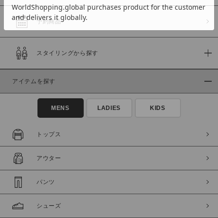
予約商品
価格
スタイリングから探す
～
アイテムを探す
商品タイプ
通常商品
予約商品
MENS
LADIES
KIDS
セール価格
WEB限定
トップス
在庫
アウター
在庫あり
在庫なし含む
パンツ
シューズ