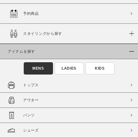
予約商品
価格
スタイリングから探す
～
アイテムを探す
商品タイプ
通常商品
予約商品
MENS
LADIES
KIDS
セール価格
WEB限定
トップス
在庫
アウター
在庫あり
在庫なし含む
パンツ
シューズ