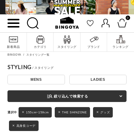
0
詳細検索
新着商品
カテゴリ
スタイリング
ブランド
ランキング
BINGOYA
スタイリング一覧
STYLING
MENS
LADIES
キーワード
manage_search
絞り込んで検索する
性別
155cm~159cm
THE SHINZONE
グッズ
MENS
LADIES
KIDS
高身長コーデ