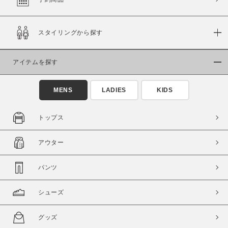
スタイリングから探す
価格
～
アイテムを探す
商品タイプ
MENS
LADIES
KIDS
通常商品
予約商品
セール価格
WEB限定
トップス
在庫
アウター
在庫あり
在庫なし含む
パンツ
シューズ
グッズ