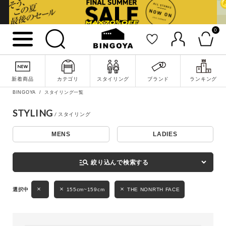
0
詳細検索
新着商品
カテゴリ
スタイリング
ブランド
ランキング
BINGOYA
スタイリング一覧
STYLING
MENS
LADIES
キーワード
manage_search
絞り込んで検索する
性別
155cm~159cm
THE NONRTH FACE
MENS
LADIES
KIDS
カテゴリ