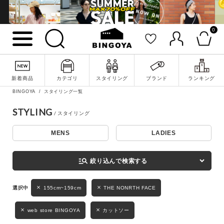
0
詳細検索
新着商品
カテゴリ
スタイリング
ブランド
ランキング
BINGOYA
スタイリング一覧
STYLING
MENS
LADIES
キーワード
manage_search
絞り込んで検索する
性別
155cm~159cm
THE NONRTH FACE
MENS
LADIES
KIDS
web store BINGOYA
カットソー