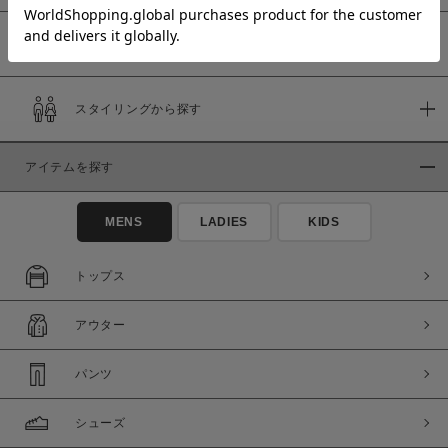
予約商品
価格
スタイリングから探す
～
アイテムを探す
商品タイプ
通常商品
予約商品
MENS
LADIES
KIDS
セール価格
WEB限定
トップス
在庫
アウター
在庫あり
在庫なし含む
パンツ
シューズ