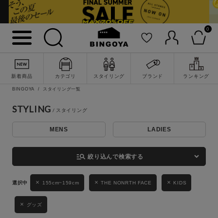
0
詳細検索
新着商品
カテゴリ
スタイリング
ブランド
ランキング
BINGOYA
スタイリング一覧
STYLING
MENS
LADIES
キーワード
manage_search
絞り込んで検索する
性別
155cm~159cm
THE NONRTH FACE
KIDS
MENS
LADIES
KIDS
グッズ