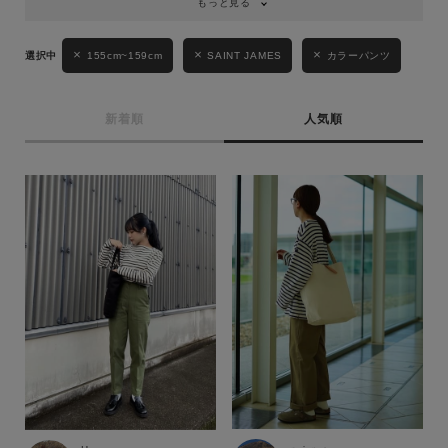
もっと見る
155cm~159cm
SAINT JAMES
カラーパンツ
新着順
人気順