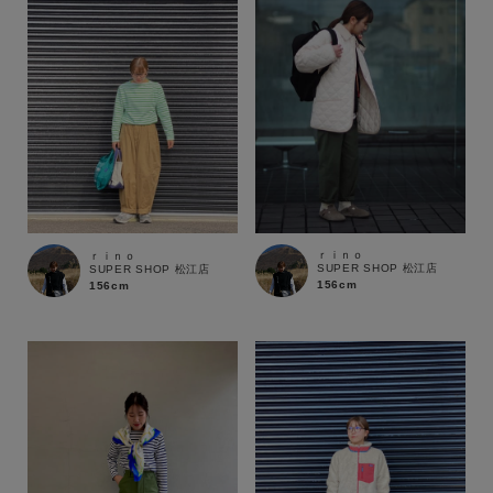
ｒｉｎｏ
ｒｉｎｏ
SUPER SHOP 松江店
SUPER SHOP 松江店
156cm
156cm