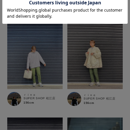
158cm
158cm
価格
～
商品タイプ
通常商品
予約商品
セール価格
WEB限定
在庫
ｒｉｎｏ
ｒｉｎｏ
SUPER SHOP 松江店
SUPER SHOP 松江店
在庫あり
在庫なし含む
156cm
156cm