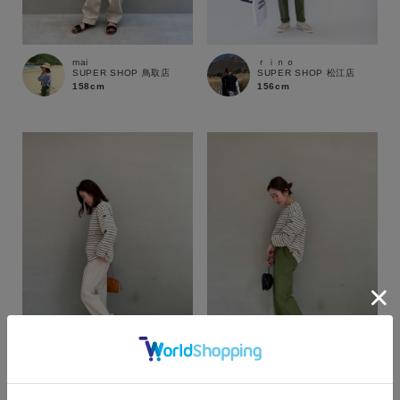
mai
ｒｉｎｏ
SUPER SHOP 鳥取店
SUPER SHOP 松江店
158cm
156cm
カラー
mai
mai
SUPER SHOP 鳥取店
SUPER SHOP 鳥取店