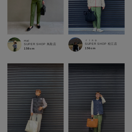
ｒｉｎｏ
mai
SUPER SHOP 松江店
SUPER SHOP 鳥取店
156cm
158cm