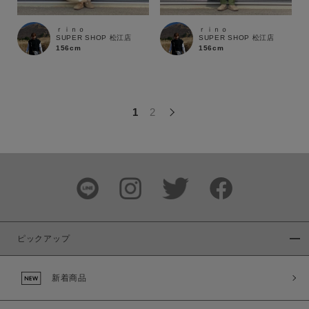
この条件で絞り込む
ｒｉｎｏ
ｒｉｎｏ
SUPER SHOP 松江店
SUPER SHOP 松江店
156cm
156cm
1
2
ピックアップ
新着商品